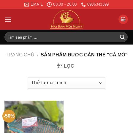
Skip
EMAIL
08:00 - 20:00
0906343599
to
content
Tìm
kiếm:
TRANG CHỦ
/
SẢN PHẨM ĐƯỢC GẮN THẺ “CÁ MÓ”
LỌC
-50%